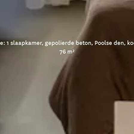
: 1 slaapkamer, gepolierde beton, Poolse den, k
76 m²