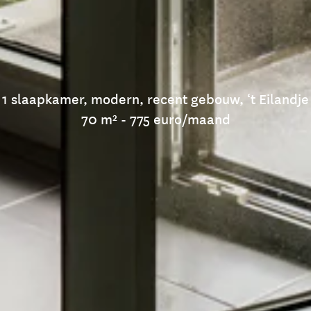
1 slaapkamer, modern, recent gebouw, ‘t Eilandje
70 m² - 775 euro/maand